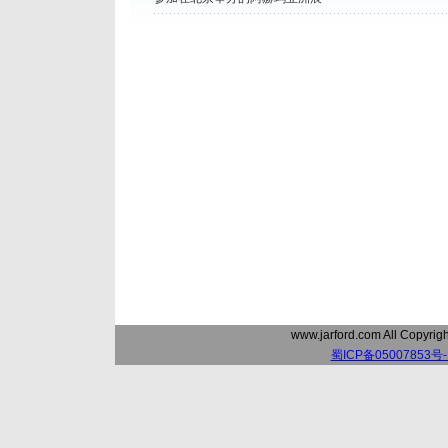
www.jarford.com All Copyri
蜀ICP备05007853号-