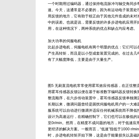
一个时期用过编码器，通过保持电流脉冲与轴交角同步
速。今天，这通常是不必要的，因为有运动电子装置处理
用反馈的地方，它有助于校正由于其他元件造成的未对
中的误差。也就是说，需要反馈的许多步进电机应用开
用，在这种情况下，两种系统的优点和缺点均应考虑。
加大功率的伺服电机
比起步进电机，伺服电机有两个明显的优点：它们可以
产生高转矩，而且是以小型成套装置完成的。在过去几
有了大幅度降低，主要是由于大量生产。
图5 无刷直流电机常常使用霍耳效应传感器，在正弦整
用霍耳传感器反馈以便在基于标准数字编码器反馈转换
整流顺序，在六步传动装置中，霍耳传感器反馈单独测
长期以来，微调问题曾经是困扰伺服电机用户的一大难
服系统可以自动进行微调并适应任何机械系统而不降低
设计为高速运行，在精确控制下，它们也可以在极低的
至0r/min。然而，在精度不成问题的地方，对于低速
更经济的解决方案。一般而言，“低速”指低于1000 r/min。高
时，步进电机转矩开始下降，这是由于能量损失以及磁