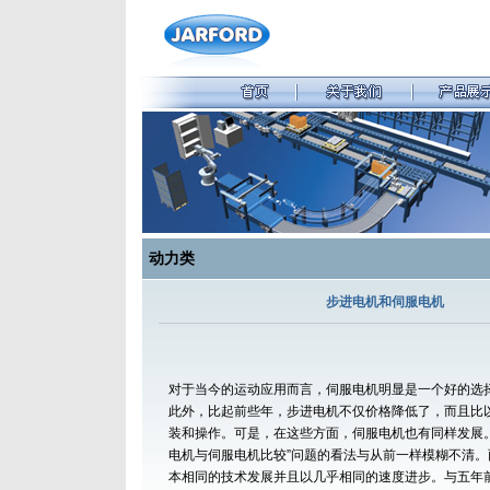
动力类
步进电机和伺服电机
对于当今的运动应用而言，伺服电机明显是一个好的选
此外，比起前些年，步进电机不仅价格降低了，而且比
装和操作。可是，在这些方面，伺服电机也有同样发展。
电机与伺服电机比较”问题的看法与从前一样模糊不清。
本相同的技术发展并且以几乎相同的速度进步。与五年