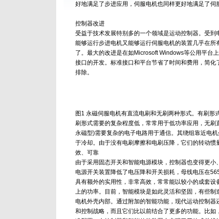
好地满足了步进应用，伺服电机也同样更好地满足了伺
控制器改进
受益于技术发展特别多的一个领域是运动控制器。受到
能够运行步进电机又能够运行伺服电机的装置几乎在所
了。最大的改进是在如Microsoft Windows等公用
接口的开发。标准接口和平台节省了时间和费用，简化
排除。
图1 永磁伺服电机有直流电刷和无刷两种形式。有刷形
刷形式需要的复杂程度低，常常用于低功率应用，无刷直
永磁型)需要复杂的电子电路用于通信。其绕组靠近电机
于冷却。由于没有电刷摩擦和电刷压降，它们的转动惯
效、可靠
由于采用固态开关和智能电源模块，控制器也变得更小
电源开关装置降低了电压降和开关损耗，母线电压在565～
具有额外的实用性，非常高效，常常能以较小的成套设
上的功率。目前，智能模块是如此灵活和坚固，有些制
电机外壳内部。通过附加的智能功能，现代运动控制器
和控制战略，而且它们比以前结合了更多的功能。比如