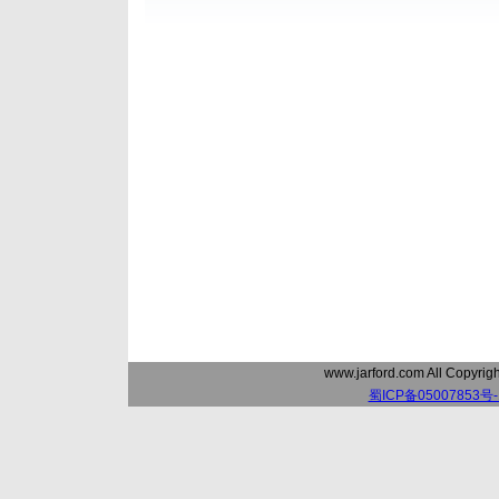
www.jarford.com All Copyri
蜀ICP备05007853号-