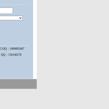
2 QQ：1660692467
QQ：156146270